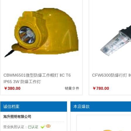
CBWM6501微型防爆工作帽灯 ⅡC T6
CFW6300防爆行灯 ⅡC 
IP65 3W 防爆工作灯
￥380.00
￥780.00
销量:0 件
诚信档案
本店爆款
旭升照明有限公司
营业执照认证：
已认证