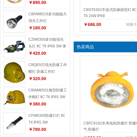
￥890.00
CBST6302手提式防爆探照灯 ⅡC
CBNW6019多功能磁力
T6 24W IP68
强光工作灯
￥686.00
销量:0
￥180.00
CZW6300多功能强光
头灯 ⅡC T6 IP66 3W 便
热卖商品
携式防爆强光灯
￥420.00
CBQ6502强光防爆工作
帽灯 防爆工作灯
￥320.00
CBWM6501微型防爆工
作帽灯 ⅡC T6 IP65 3W
防爆工作灯
￥380.00
CFW6300防爆行灯 ⅡC
T4 IP65 3W
CBFC8182长寿低耗防爆灯 防爆
￥780.00
气 防爆灯