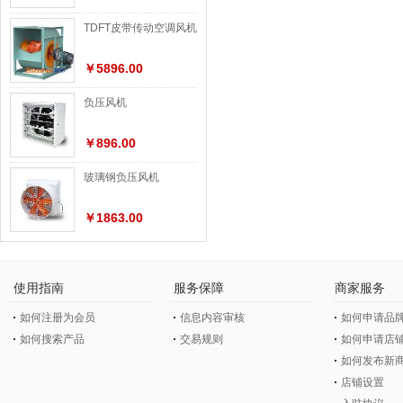
TDFT皮带传动空调风机
￥5896.00
负压风机
￥896.00
玻璃钢负压风机
￥1863.00
使用指南
服务保障
商家服务
如何注册为会员
信息内容审核
如何申请品
如何搜索产品
交易规则
如何申请店
如何发布新
店铺设置