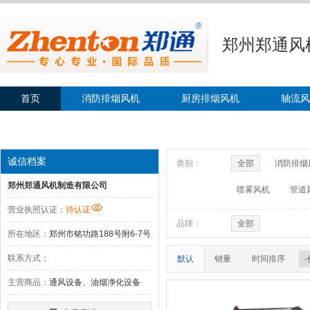
郑州郑通风
首页
消防排烟风机
厨房排烟风机
轴流风
喷雾风机
管道风机
不锈钢耐高温风机
电
诚信档案
类别：
全部
消防排烟
郑州郑通风机制造有限公司
喷雾风机
管道
营业执照认证：
待认证
品牌：
全部
所在地区：
郑州市铭功路188号附6-7号
联系方式：
默认
销量
时间排序
主营商品：
通风设备、油烟净化设备