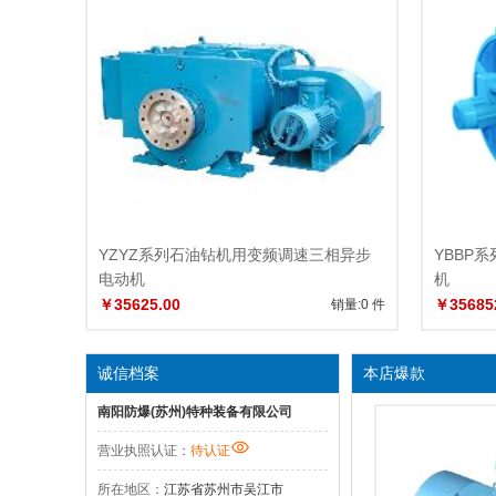
YZYZ系列石油钻机用变频调速三相异步
YBBP
电动机
机
￥35625.00
￥35685
销量:0 件
诚信档案
本店爆款
南阳防爆(苏州)特种装备有限公司
营业执照认证：
待认证
所在地区：
江苏省苏州市吴江市