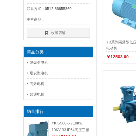
联系方式：
0512-86855360
主营商品：
收藏店铺
YB系列隔爆型低
电动机
商品分类
￥12563.00
隔爆型电机
增安型电机
高效电机
普通电机
销量排行
YKK-560-6 710Kw
10KV B3 IP54高压三相