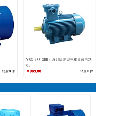
YB3（63-355）系列隔爆型三相异步电动
机
￥863.00
销量:0 件
销量:0 件