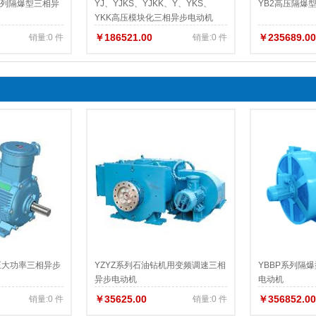
）系列隔爆型三相异
YJ、YJKS、YJKK、Y、YKS、
YB2高压隔爆
YKK高压模块化三相异步电动机
￥186521.00
￥235689.00
销量:0 件
销量:0 件
压大功率三相异步
YZYZ系列石油钻机用变频调速三相
YBBP系列隔
异步电动机
电动机
￥35625.00
￥356852.00
销量:0 件
销量:0 件