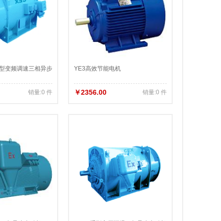
爆型变频调速三相异步
YE3高效节能电机
￥2356.00
销量:0 件
销量:0 件