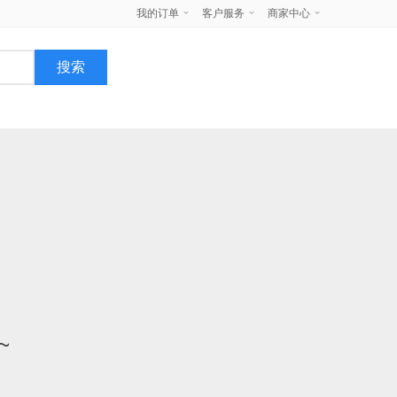
我的订单
客户服务
商家中心
~