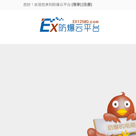
您好！欢迎您来到
防爆云平台
[登录]
[注册]