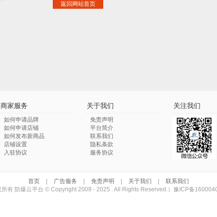
返回网站首页
商家服务
关于我们
关注我们
如何申请品牌
免责声明
如何申请店铺
平台简介
如何发布新商品
联系我们
店铺设置
隐私条款
入驻协议
服务协议
首页
|
广告服务
|
免责声明
|
关于我们
|
联系我们
有 防爆云平台 © Copyright 2009 - 2025 . All Rights Reserved.）
豫ICP备160004